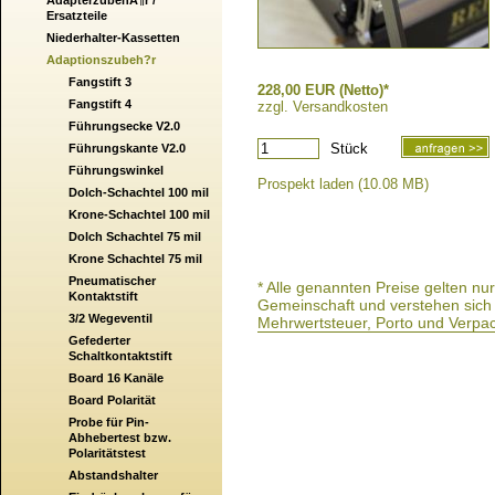
AdapterzubehÃ¶r /
Ersatzteile
Niederhalter-Kassetten
Adaptionszubeh?r
Fangstift 3
228,00 EUR (Netto)*
Fangstift 4
zzgl. Versandkosten
Führungsecke V2.0
Stück
Führungskante V2.0
Führungswinkel
Prospekt laden (10.08 MB)
Dolch-Schachtel 100 mil
Krone-Schachtel 100 mil
Dolch Schachtel 75 mil
Krone Schachtel 75 mil
Pneumatischer
* Alle genannten Preise gelten n
Kontaktstift
Gemeinschaft und verstehen sich a
3/2 Wegeventil
Mehrwertsteuer, Porto und Verpa
Gefederter
Schaltkontaktstift
Board 16 Kanäle
Board Polarität
Probe für Pin-
Abhebertest bzw.
Polaritätstest
Abstandshalter