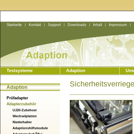
Startseite
|
Kontakt
|
Support
|
Downloads
|
Inhalt
|
Impressum
|
Testsysteme
Adaption
Umw
Sicherheitsverrieg
Adaption
Prüfadapter
Adapterzubehör
UJ20-Zubehoer
Wechselplatten
Niederhalter
Adaptionshilfsmodule