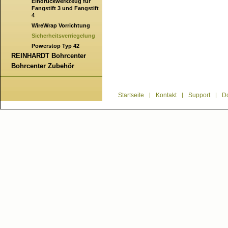
Eindrückwerkzeug für
Fangstift 3 und Fangstift
4
WireWrap Vorrichtung
Sicherheitsverriegelung
Powerstop Typ 42
REINHARDT Bohrcenter
Bohrcenter Zubehör
Startseite
|
Kontakt
|
Support
|
D