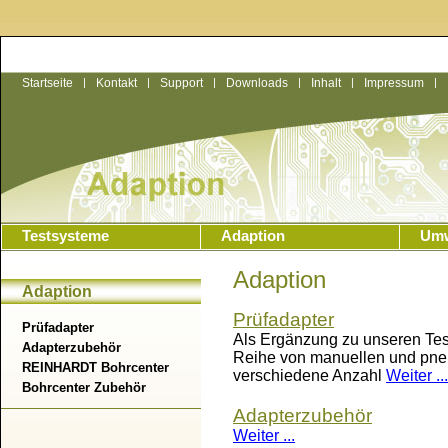
Startseite
|
Kontakt
|
Support
|
Downloads
|
Inhalt
|
Impressum
|
Testsysteme
Adaption
Umw
Adaption
Adaption
Prüfadapter
Prüfadapter
Als Ergänzung zu unseren Tes
Adapterzubehör
Reihe von manuellen und pneu
REINHARDT Bohrcenter
verschiedene Anzahl
Weiter ...
Bohrcenter Zubehör
Adapterzubehör
Weiter ...