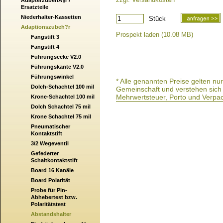
AdapterzubehÃ¶r /
Ersatzteile
Niederhalter-Kassetten
Stück
Adaptionszubeh?r
Prospekt laden (10.08 MB)
Fangstift 3
Fangstift 4
Führungsecke V2.0
Führungskante V2.0
Führungswinkel
* Alle genannten Preise gelten n
Dolch-Schachtel 100 mil
Gemeinschaft und verstehen sich a
Mehrwertsteuer, Porto und Verpa
Krone-Schachtel 100 mil
Dolch Schachtel 75 mil
Krone Schachtel 75 mil
Pneumatischer
Kontaktstift
3/2 Wegeventil
Gefederter
Schaltkontaktstift
Board 16 Kanäle
Board Polarität
Probe für Pin-
Abhebertest bzw.
Polaritätstest
Abstandshalter