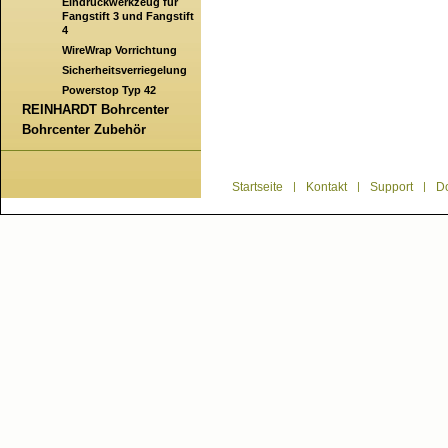
Eindrückwerkzeug für
Fangstift 3 und Fangstift
4
WireWrap Vorrichtung
Sicherheitsverriegelung
Powerstop Typ 42
REINHARDT Bohrcenter
Bohrcenter Zubehör
Startseite
|
Kontakt
|
Support
|
D