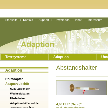
Startseite
|
Kontakt
|
Support
|
Downloads
|
Inhalt
|
Impressum
|
Testsysteme
Adaption
Umw
Abstandshalter
Adaption
Prüfadapter
Adapterzubehör
UJ20-Zubehoer
Wechselplatten
Niederhalter
Adaptionshilfsmodule
4,60 EUR (Netto)*
zzgl. Versandkosten