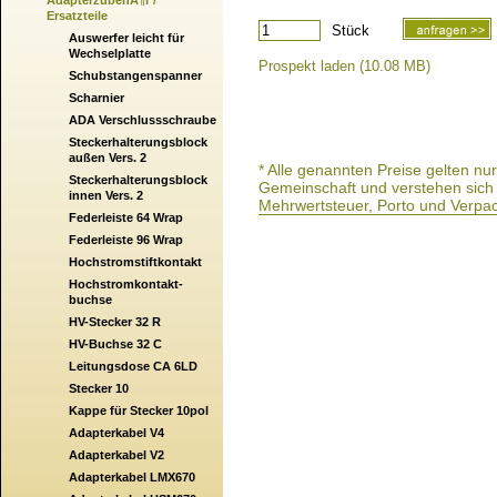
AdapterzubehÃ¶r /
Ersatzteile
Stück
Auswerfer leicht für
Wechselplatte
Prospekt laden (10.08 MB)
Schubstangenspanner
Scharnier
ADA Verschlussschraube
Steckerhalterungsblock
außen Vers. 2
* Alle genannten Preise gelten n
Steckerhalterungsblock
Gemeinschaft und verstehen sich a
innen Vers. 2
Mehrwertsteuer, Porto und Verpa
Federleiste 64 Wrap
Federleiste 96 Wrap
Hochstromstiftkontakt
Hochstromkontakt-
buchse
HV-Stecker 32 R
HV-Buchse 32 C
Leitungsdose CA 6LD
Stecker 10
Kappe für Stecker 10pol
Adapterkabel V4
Adapterkabel V2
Adapterkabel LMX670