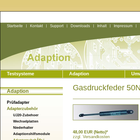
Startseite
|
Kontakt
|
Support
|
Downloads
|
Inhalt
|
Impressum
|
Testsysteme
Adaption
Umw
Gasdruckfeder 50N
Adaption
Prüfadapter
Adapterzubehör
UJ20-Zubehoer
Wechselplatten
Niederhalter
48,00 EUR (Netto)*
Adaptionshilfsmodule
zzgl. Versandkosten