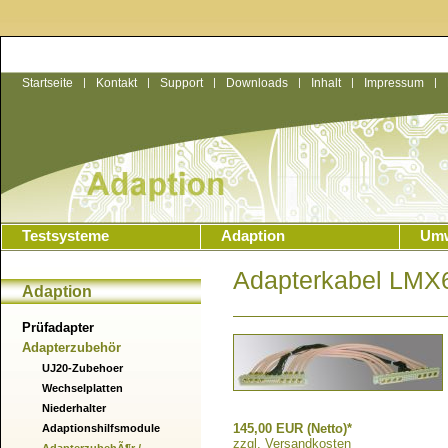
Startseite
|
Kontakt
|
Support
|
Downloads
|
Inhalt
|
Impressum
|
Testsysteme
Adaption
Umw
Adapterkabel LMX
Adaption
Prüfadapter
Adapterzubehör
UJ20-Zubehoer
Wechselplatten
Niederhalter
145,00 EUR (Netto)*
Adaptionshilfsmodule
zzgl. Versandkosten