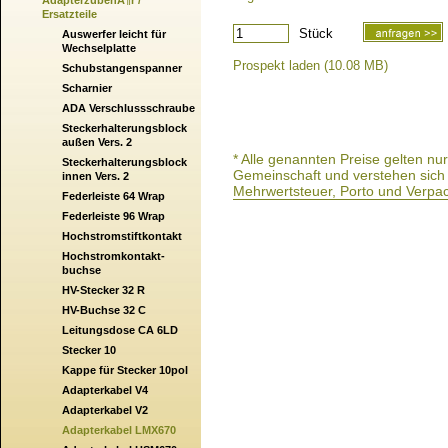
AdapterzubehÃ¶r /
Ersatzteile
Stück
Auswerfer leicht für
Wechselplatte
Prospekt laden (10.08 MB)
Schubstangenspanner
Scharnier
ADA Verschlussschraube
Steckerhalterungsblock
außen Vers. 2
* Alle genannten Preise gelten n
Steckerhalterungsblock
Gemeinschaft und verstehen sich a
innen Vers. 2
Mehrwertsteuer, Porto und Verpa
Federleiste 64 Wrap
Federleiste 96 Wrap
Hochstromstiftkontakt
Hochstromkontakt-
buchse
HV-Stecker 32 R
HV-Buchse 32 C
Leitungsdose CA 6LD
Stecker 10
Kappe für Stecker 10pol
Adapterkabel V4
Adapterkabel V2
Adapterkabel LMX670