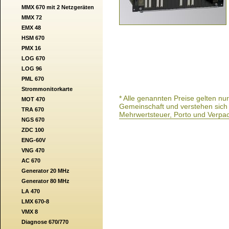
MMX 670 mit 2 Netzgeräten
MMX 72
EMX 48
HSM 670
PMX 16
LOG 670
LOG 96
PML 670
Strommonitorkarte
* Alle genannten Preise gelten n
MOT 470
Gemeinschaft und verstehen sich a
TRA 670
Mehrwertsteuer, Porto und Verpa
NGS 670
ZDC 100
ENG-60V
VNG 470
AC 670
Generator 20 MHz
Generator 80 MHz
LA 470
LMX 670-8
VMX 8
Diagnose 670/770