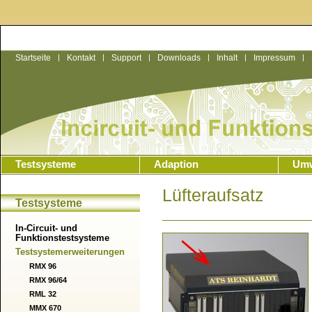
Startseite
|
Kontakt
|
Support
|
Downloads
|
Inhalt
|
Impressum
|
Testsysteme
Adaption
Umw
Lüfteraufsatz
Testsysteme
In-Circuit- und
Funktionstestsysteme
Testsystemerweiterungen
RMX 96
RMX 96/64
RML 32
MMX 670