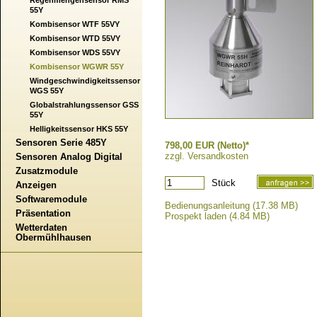
Regenmengensensor RMS
55Y
Kombisensor WTF 55VY
Kombisensor WTD 55VY
Kombisensor WDS 55VY
Kombisensor WGWR 55Y
Windgeschwindigkeitssensor
WGS 55Y
Globalstrahlungssensor GSS
55Y
Helligkeitssensor HKS 55Y
Sensoren Serie 485Y
798,00 EUR (Netto)*
zzgl. Versandkosten
Sensoren Analog Digital
Zusatzmodule
Stück
Anzeigen
Softwaremodule
Bedienungsanleitung (17.38 MB)
Präsentation
Prospekt laden (4.84 MB)
Wetterdaten
Obermühlhausen