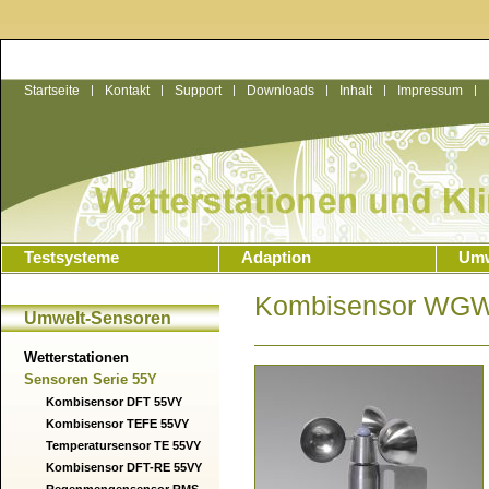
Startseite
|
Kontakt
|
Support
|
Downloads
|
Inhalt
|
Impressum
|
Testsysteme
Adaption
Umw
Kombisensor WG
Umwelt-Sensoren
Wetterstationen
Sensoren Serie 55Y
Kombisensor DFT 55VY
Kombisensor TEFE 55VY
Temperatursensor TE 55VY
Kombisensor DFT-RE 55VY