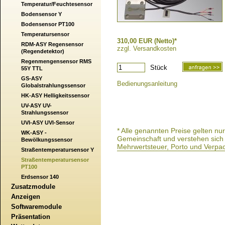
Temperatur/Feuchtesensor
Bodensensor Y
Bodensensor PT100
Temperatursensor
310,00 EUR (Netto)*
RDM-ASY Regensensor
zzgl. Versandkosten
(Regendetektor)
Regenmengensensor RMS
Stück
55Y TTL
GS-ASY
Bedienungsanleitung
Globalstrahlungssensor
HK-ASY Helligkeitssensor
UV-ASY UV-
Strahlungssensor
UVI-ASY UVI-Sensor
* Alle genannten Preise gelten n
WK-ASY -
Gemeinschaft und verstehen sich a
Bewölkungssensor
Mehrwertsteuer, Porto und Verpa
Straßentemperatursensor Y
Straßentemperatursensor
PT100
Erdsensor 140
Zusatzmodule
Anzeigen
Softwaremodule
Präsentation