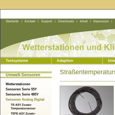
Startseite
|
Kontakt
|
Support
|
Downloads
|
Inhalt
|
Impressum
|
Testsysteme
Adaption
Umw
Straßentemperatu
Umwelt-Sensoren
Wetterstationen
Sensoren Serie 55Y
Sensoren Serie 485Y
Sensoren Analog Digital
TE-ASY Zusatz-
Temperatursensor
TEFE-ASY Zusatz-