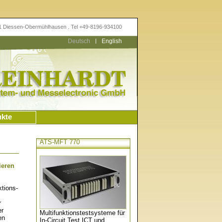
11 Diessen-Obermühlhausen . Tel +49-8196-934100
Deutsch
|
English
ukte
ATS-MFT 770
ieren
tions-
r
er
Multifunktionstestsysteme für
en
In-Circuit Test ICT und