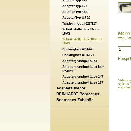
Adapter Typ 147
Adapter Typ 127
Adapter Typ 43A
Adapter Typ UJ 20
Tandemmodul 627/127
Schnittstellenbox 85 mm
18VG
640,00 
zzgl. V
Schnittstellenbox 165 mm
18VG
Dockingbox ADA42
Dockingbox ADA127
Prospek
Adaptergrundgehäuse
Adaptergrundgehäuse leer
UKMFT
Adaptergrundgehäuse 147
* Alle g
Adaptergrundgehäuse 127
sich als
vorbehal
Adapterzubehör
REINHARDT Bohrcenter
Bohrcenter Zubehör