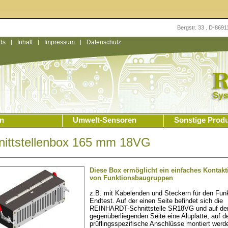
Bergstr. 33 . D-869
ds
|
Inhalt
|
Impressum
|
Datenschutz
n
Umwelt-Sensoren
Sonstige Prod
nittstellenbox 165 mm 18VG
Diese Box ermöglicht ein einfaches Kontakt
von Funktionsbaugruppen
z.B. mit Kabelenden und Steckern für den Funk
Endtest. Auf der einen Seite befindet sich die
REINHARDT-Schnittstelle SR18VG und auf de
gegenüberliegenden Seite eine Aluplatte, auf d
prüflingsspezifische Anschlüsse montiert werd