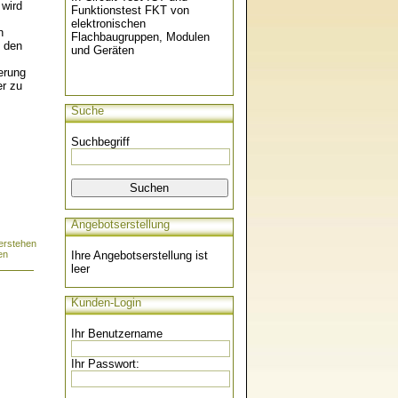
 wird
Funktionstest FKT von
elektronischen
n
Flachbaugruppen, Modulen
t den
und Geräten
erung
er zu
Suche
Suchbegriff
Angebotserstellung
erstehen
en
Ihre Angebotserstellung ist
leer
Kunden-Login
Ihr Benutzername
Ihr Passwort: