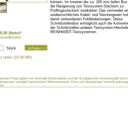
können. Im Inneren der ca. 165 mm tiefen Box
die Rangierung von Testsystem-Steckern zu
Prüflingssteckern verdrahtet. Das vermeidet ei
unübersichtliches Kabel- und Steckergewirr mi
damit verbundenen Fehlbedienungen. Diese
Schnittstellenbox ermöglicht auch die Konverti
der Schnittstellen anderer Testsystem-Herstell
REINHARDT-Testsystemen.
EUR (Netto)*
ersandkosten
Stück
t laden (10.08 MB)
enannten Preise gelten nur innerhalb Deutschlands und der Europäischen Gemeinschaft und v
 Nettopreise zuzüglich gesetzlicher Mehrwertsteuer, Porto und Verpackung. Irrtum/Ã„nderung
ten.