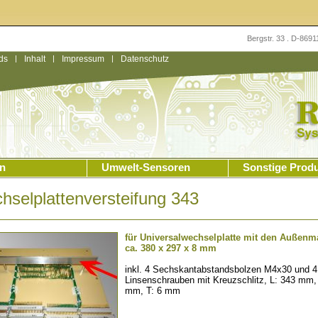
Bergstr. 33 . D-869
ds
|
Inhalt
|
Impressum
|
Datenschutz
n
Umwelt-Sensoren
Sonstige Prod
hselplattenversteifung 343
für Universalwechselplatte mit den Außen
ca. 380 x 297 x 8 mm
inkl. 4 Sechskantabstandsbolzen M4x30 und 4
Linsenschrauben mit Kreuzschlitz, L: 343 mm,
mm, T: 6 mm