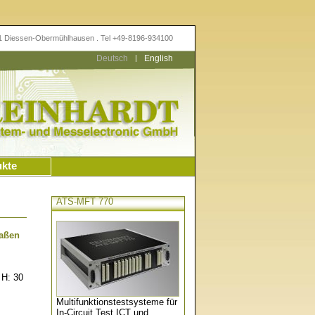
11 Diessen-Obermühlhausen . Tel +49-8196-934100
Deutsch
|
English
ukte
ATS-MFT 770
maßen
 H: 30
Multifunktionstestsysteme für
In-Circuit Test ICT und