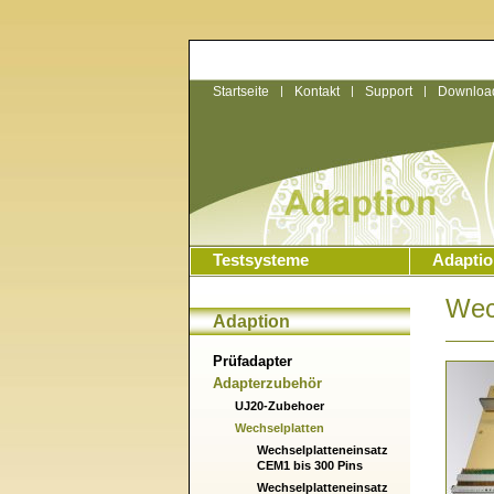
Startseite
|
Kontakt
|
Support
|
Downloa
Testsysteme
Adaptio
Wec
Adaption
Prüfadapter
Adapterzubehör
UJ20-Zubehoer
Wechselplatten
Wechselplatteneinsatz
CEM1 bis 300 Pins
Wechselplatteneinsatz