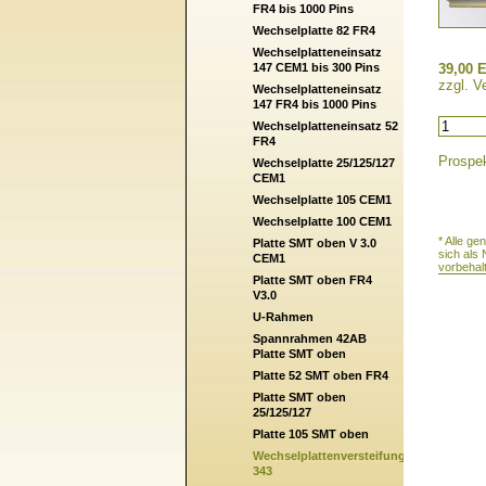
FR4 bis 1000 Pins
Wechselplatte 82 FR4
Wechselplatteneinsatz
147 CEM1 bis 300 Pins
39,00 E
zzgl. V
Wechselplatteneinsatz
147 FR4 bis 1000 Pins
Wechselplatteneinsatz 52
FR4
Prospek
Wechselplatte 25/125/127
CEM1
Wechselplatte 105 CEM1
Wechselplatte 100 CEM1
* Alle g
Platte SMT oben V 3.0
sich als
CEM1
vorbehal
Platte SMT oben FR4
V3.0
U-Rahmen
Spannrahmen 42AB
Platte SMT oben
Platte 52 SMT oben FR4
Platte SMT oben
25/125/127
Platte 105 SMT oben
Wechselplattenversteifung
343